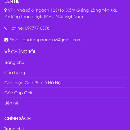
LIÊN HỆ
VP : Nhà số 6, ngách 123/16, Xóm Giếng, Làng Yên Xá,
Phường Thanh Liệt, TP Hà Nội, Việt Nam
Hotline:
097777 0378
Email:
quatanghanoiaz@gmail.com
VỀ CHÚNG TÔI
Trang chủ
Cửa hàng
Giới thiệu Cup Pha lê Hà Nội
Góc Cup Golf
Liên hệ
CHÍNH SÁCH
Trang chủ