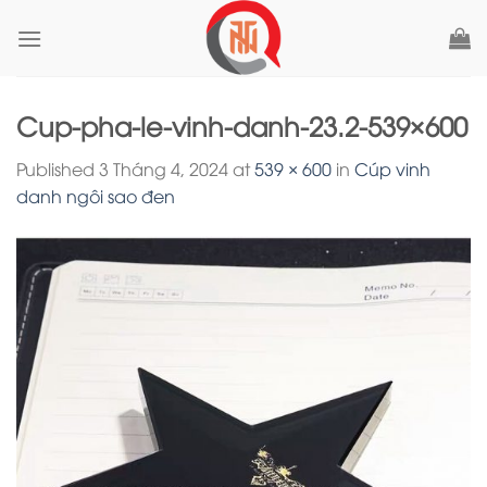
Skip
to
content
Cup-pha-le-vinh-danh-23.2-539×600
Published
3 Tháng 4, 2024
at
539 × 600
in
Cúp vinh
danh ngôi sao đen