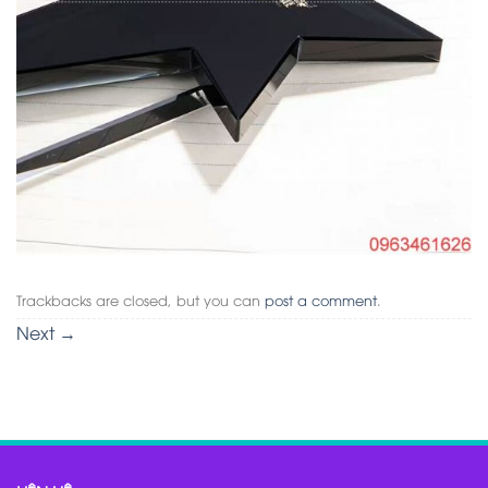
Trackbacks are closed, but you can
post a comment
.
Next
→