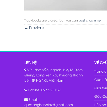
Trackbacks are closed, but you can
post a comment
.
←
Previous
LIÊN HỆ
VỀ CHÚ
VP : Nhà số 6, ngách 123/16, Xóm
Trang 
Giếng, Làng Yên Xá, Phường Thanh
Cửa hà
Liệt, TP Hà Nội, Việt Nam
Giới th
Hotline:
097777 0378
Góc Cu
Email:
Liên hệ
quatanghanoiaz@gmail.com