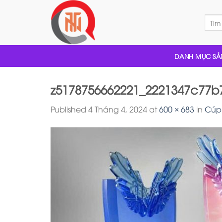
Skip
to
Tìm
kiếm:
content
DANH MỤC SẢ
z5178756662221_2221347c77
Published
4 Tháng 4, 2024
at
600 × 683
in
Cúp 