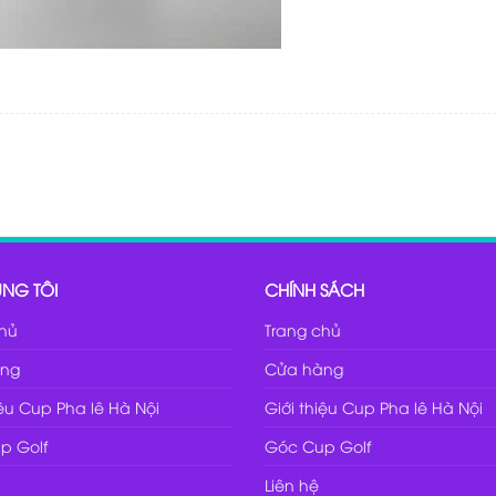
NG TÔI
CHÍNH SÁCH
chủ
Trang chủ
ng
Cửa hàng
iệu Cup Pha lê Hà Nội
Giới thiệu Cup Pha lê Hà Nội
p Golf
Góc Cup Golf
Liên hệ