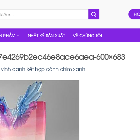
HO
N PHẨM
NHẬT KÝ SẢN XUẤT
VỀ CHÚNG TÔI
b7e4269b2ec46e8ace6aea-600×683
vinh danh kết hợp cánh chim xanh