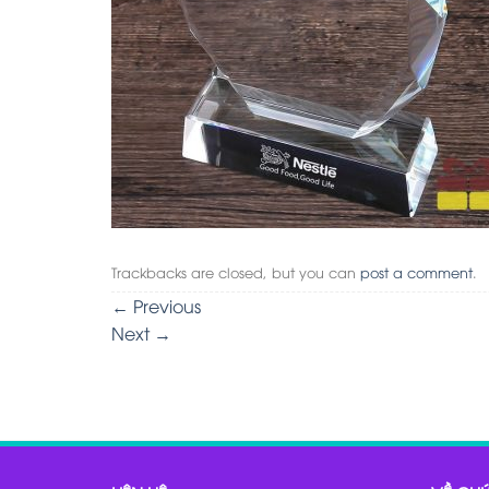
Trackbacks are closed, but you can
post a comment
.
←
Previous
Next
→