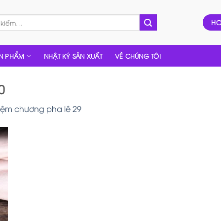
HO
N PHẨM
NHẬT KÝ SẢN XUẤT
VỀ CHÚNG TÔI
0
iệm chương pha lê 29