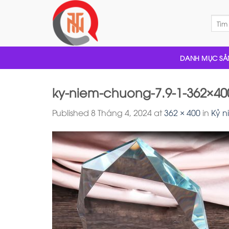
Skip
to
Tìm
kiếm:
content
DANH MỤC SẢ
ky-niem-chuong-7.9-1-362×40
Published
8 Tháng 4, 2024
at
362 × 400
in
Kỷ n