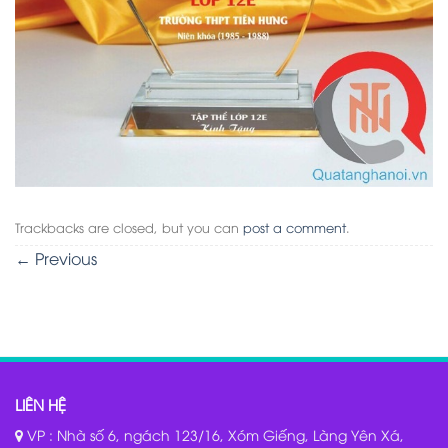
Trackbacks are closed, but you can
post a comment
.
←
Previous
LIÊN HỆ
VP : Nhà số 6, ngách 123/16, Xóm Giếng, Làng Yên Xá,