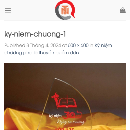
Skip
to
content
ky-niem-chuong-1
Published
8 Tháng 4, 2024
at
600 × 600
in
Kỷ niệm
chương pha lê thuyền buồm đơn