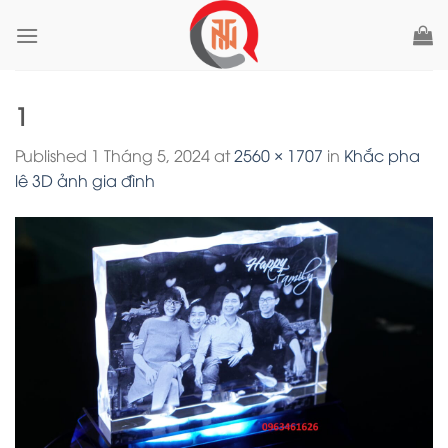
Skip
to
content
1
Published
1 Tháng 5, 2024
at
2560 × 1707
in
Khắc pha
lê 3D ảnh gia đình