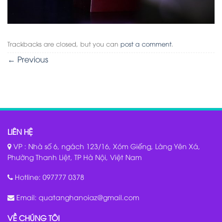
Trackbacks are closed, but you can
post a comment
.
←
Previous
LIÊN HỆ
VP : Nhà số 6, ngách 123/16, Xóm Giếng, Làng Yên Xá,
Phường Thanh Liệt, TP Hà Nội, Việt Nam
Hotline:
097777 0378
Email:
quatanghanoiaz@gmail.com
VỀ CHÚNG TÔI