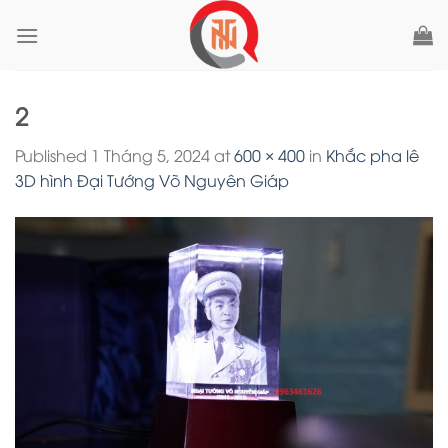
Skip
to
content
2
Published
1 Tháng 5, 2024
at
600 × 400
in
Khắc pha lê
3D hình Đại Tướng Võ Nguyên Giáp