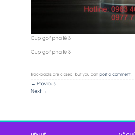
Cup golf pha lê 3
Cup golf pha lê 3
Trackbacks are closed, but you can
post a comment
.
←
Previous
Next
→
LIÊN HỆ
VỀ CHÚ