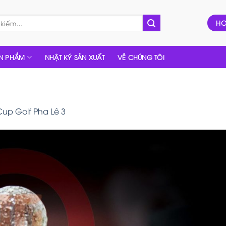
HO
N PHẨM
NHẬT KÝ SẢN XUẤT
VỀ CHÚNG TÔI
Cup Golf Pha Lê 3