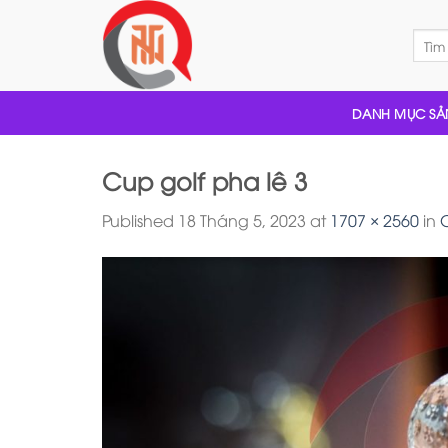
Skip
to
Tìm
kiếm:
content
DANH MỤC SẢ
Cup golf pha lê 3
Published
18 Tháng 5, 2023
at
1707 × 2560
in