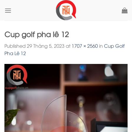
Skip
to
content
Cup golf pha lê 12
Published
29 Tháng 5, 2023
at
1707 × 2560
in
Cup Golf
Pha Lê 12