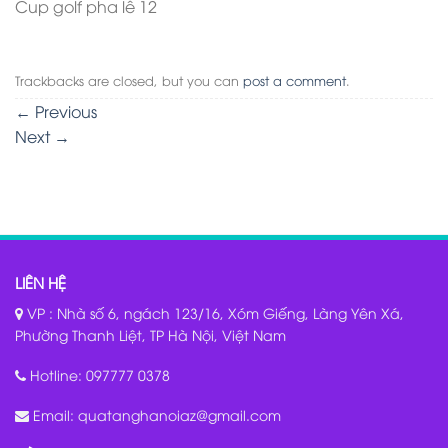
Cup golf pha lê 12
Trackbacks are closed, but you can
post a comment
.
←
Previous
Next
→
LIÊN HỆ
VP : Nhà số 6, ngách 123/16, Xóm Giếng, Làng Yên Xá,
Phường Thanh Liệt, TP Hà Nội, Việt Nam
Hotline:
097777 0378
Email:
quatanghanoiaz@gmail.com