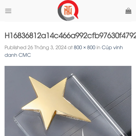
Skip
to
content
H16836812a14c466a992cfb97630f479
Published
26 Tháng 3, 2024
at
800 × 800
in
Cúp vinh
danh CMC