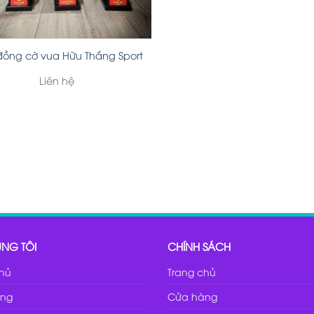
ồng cờ vua Hữu Thắng Sport
Liên hệ
NG TÔI
CHÍNH SÁCH
chủ
Trang chủ
ng
Cửa hàng