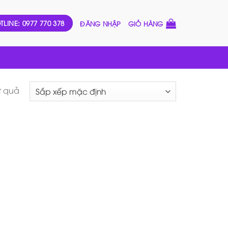
TLINE: 0977 770 378
ĐĂNG NHẬP
GIỎ HÀNG
ết quả