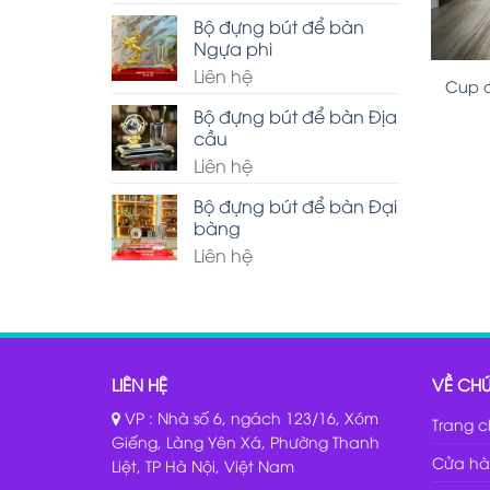
Bộ đựng bút để bàn
Ngựa phi
Liên hệ
Cup đ
Bộ đựng bút để bàn Địa
cầu
Liên hệ
Bộ đựng bút để bàn Đại
bàng
Liên hệ
LIÊN HỆ
VỀ CHÚ
VP : Nhà số 6, ngách 123/16, Xóm
Trang 
Giếng, Làng Yên Xá, Phường Thanh
Cửa hà
Liệt, TP Hà Nội, Việt Nam