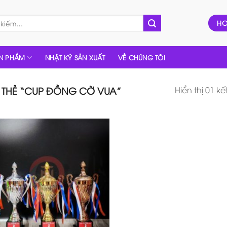
HO
N PHẨM
NHẬT KÝ SẢN XUẤT
VỀ CHÚNG TÔI
Hiển thị 01 k
THẺ “CUP ĐỒNG CỜ VUA”