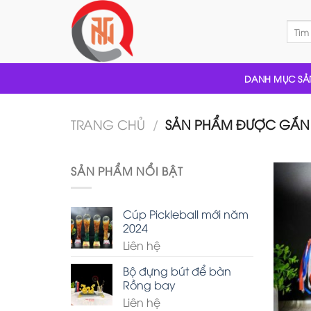
Skip
to
Tìm
kiếm:
content
DANH MỤC SẢ
TRANG CHỦ
/
SẢN PHẨM ĐƯỢC GẮN 
SẢN PHẨM NỔI BẬT
Cúp Pickleball mới năm
2024
Liên hệ
Bộ đựng bút để bàn
Rồng bay
Liên hệ