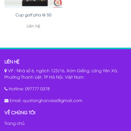
Cup golf pha lê 50
Liên hệ
LIÊN HỆ
VP : Nhà số 6, ngách 123/16, Xóm Giếng, Làng Yên Xá,
Phường Thanh Liệt, TP Hà Nội, Việt Nam
Hotline:
097777 0378
Email:
quatanghanoiaz@gmail.com
VỀ CHÚNG TÔI
Trang chủ