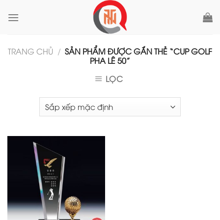
Skip
to
content
TRANG CHỦ
/
SẢN PHẨM ĐƯỢC GẮN THẺ “CUP GOLF
PHA LÊ 50”
LỌC