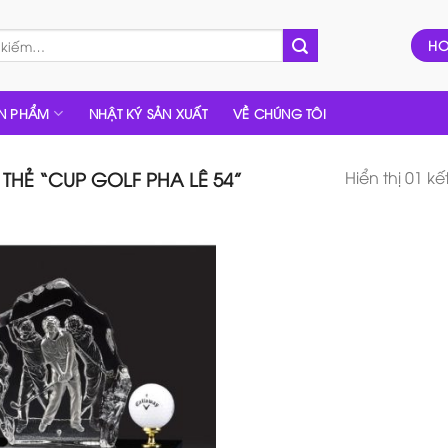
HO
N PHẨM
NHẬT KÝ SẢN XUẤT
VỀ CHÚNG TÔI
Hiển thị 01 k
HẺ “CUP GOLF PHA LÊ 54”