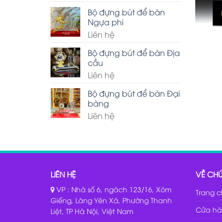
Bộ đựng bút để bàn
Ngựa phi
Liên hệ
Bộ đựng bút để bàn Địa
cầu
Liên hệ
Bộ đựng bút để bàn Đại
bàng
Liên hệ
LIÊN HỆ
VỀ CHÚ
VP : Nhà số 6, ngách 123/16, Xóm
Trang 
Giếng, Làng Yên Xá, Phường Thanh
Cửa hà
Liệt, TP Hà Nội, Việt Nam