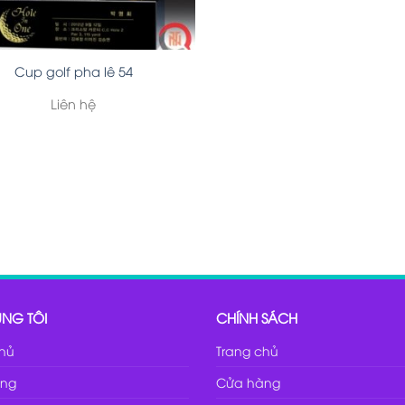
Cup golf pha lê 54
Liên hệ
NG TÔI
CHÍNH SÁCH
chủ
Trang chủ
ng
Cửa hàng