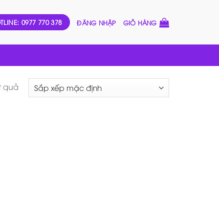
TLINE: 0977 770 378
ĐĂNG NHẬP
GIỎ HÀNG
ết quả