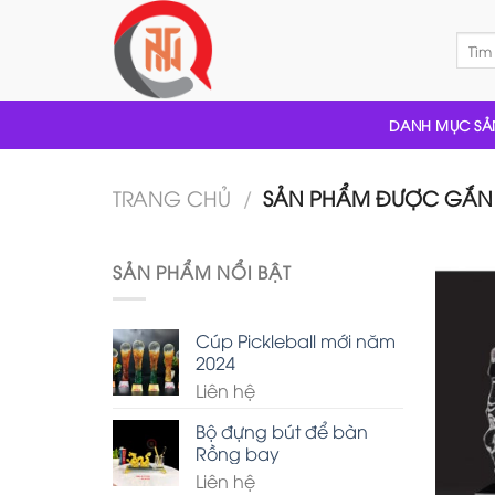
Skip
to
Tìm
kiếm:
content
DANH MỤC SẢ
TRANG CHỦ
/
SẢN PHẨM ĐƯỢC GẮN T
SẢN PHẨM NỔI BẬT
Cúp Pickleball mới năm
2024
Liên hệ
Bộ đựng bút để bàn
Rồng bay
Liên hệ