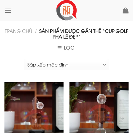
Skip
to
content
TRANG CHỦ
/
SẢN PHẨM ĐƯỢC GẮN THẺ “CUP GOLF
PHA LÊ ĐẸP”
LỌC