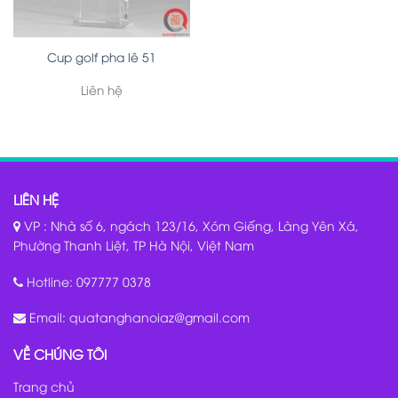
Cup golf pha lê 51
Liên hệ
LIÊN HỆ
VP : Nhà số 6, ngách 123/16, Xóm Giếng, Làng Yên Xá,
Phường Thanh Liệt, TP Hà Nội, Việt Nam
Hotline:
097777 0378
Email:
quatanghanoiaz@gmail.com
VỀ CHÚNG TÔI
Trang chủ