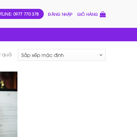
TLINE: 0977 770 378
ĐĂNG NHẬP
GIỎ HÀNG
ết quả