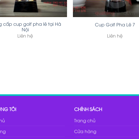
 cấp cup golf pha lê tại Hà
Cup Golf Pha Lê 7
Nội
Liên hệ
Liên hệ
NG TÔI
CHÍNH SÁCH
chủ
Trang chủ
ng
Cửa hàng