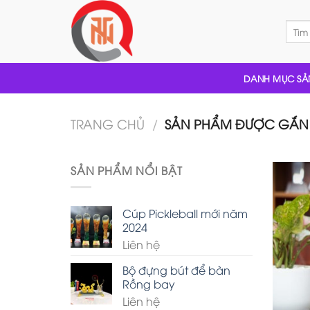
Skip
to
Tìm
kiếm:
content
DANH MỤC SẢ
TRANG CHỦ
/
SẢN PHẨM ĐƯỢC GẮN T
SẢN PHẨM NỔI BẬT
Cúp Pickleball mới năm
2024
Liên hệ
Bộ đựng bút để bàn
Rồng bay
Liên hệ