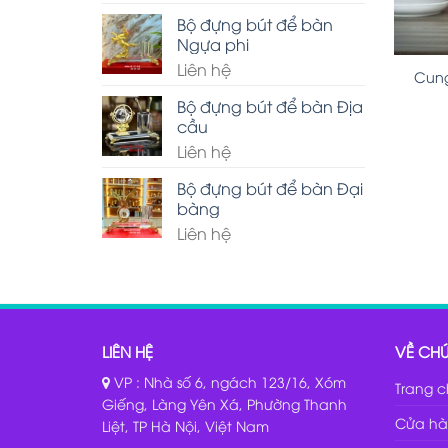
Bộ đựng bút để bàn
Ngựa phi
Liên hệ
Cung
Bộ đựng bút để bàn Địa
cầu
Liên hệ
Bộ đựng bút để bàn Đại
bàng
Liên hệ
LIÊN HỆ
VỀ CHÚ
VP : Nhà số 6, ngách 123/16, Xóm
Trang 
Giếng, Làng Yên Xá, Phường Thanh
Cửa hà
Liệt, TP Hà Nội, Việt Nam