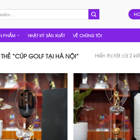
HO
N PHẨM
NHẬT KÝ SẢN XUẤT
VỀ CHÚNG TÔI
Hiển thị tất cả 2 k
HẺ “CÚP GOLF TẠI HÀ NỘI”