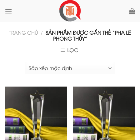
Skip
to
content
TRANG CHỦ
/
SẢN PHẨM ĐƯỢC GẮN THẺ “PHA LÊ
PHONG THỦY”
LỌC