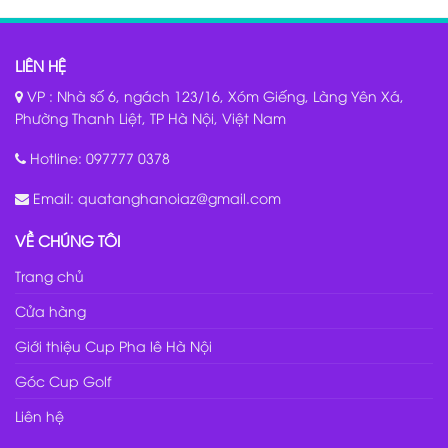
LIÊN HỆ
VP : Nhà số 6, ngách 123/16, Xóm Giếng, Làng Yên Xá,
Phường Thanh Liệt, TP Hà Nội, Việt Nam
Hotline:
097777 0378
Email:
quatanghanoiaz@gmail.com
VỀ CHÚNG TÔI
Trang chủ
Cửa hàng
Giới thiệu Cup Pha lê Hà Nội
Góc Cup Golf
Liên hệ