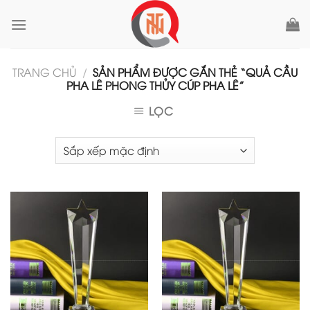
Skip
to
content
TRANG CHỦ
/
SẢN PHẨM ĐƯỢC GẮN THẺ “QUẢ CẦU
PHA LÊ PHONG THỦY CÚP PHA LÊ”
LỌC