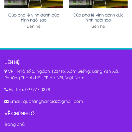
Cúp pha lê vinh danh đúc
Cúp pha lê vinh danh đúc
hình ngôi sao
hình ngôi sao
Liên hệ
Liên hệ
LIÊN HỆ
VP : Nhà số 6, ngách 123/16, Xóm Giếng, Làng Yên Xá,
Phường Thanh Liệt, TP Hà Nội, Việt Nam
Hotline:
097777 0378
Email:
quatanghanoiaz@gmail.com
VỀ CHÚNG TÔI
Trang chủ