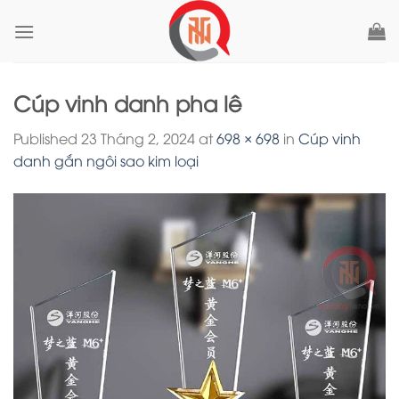
Skip
to
content
Cúp vinh danh pha lê
Published
23 Tháng 2, 2024
at
698 × 698
in
Cúp vinh
danh gắn ngôi sao kim loại