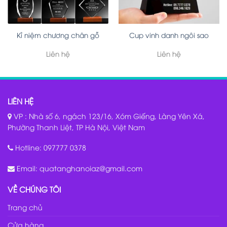
Kỉ niệm chương chân gỗ
Cup vinh danh ngôi sao
Liên hệ
Liên hệ
LIÊN HỆ
VP : Nhà số 6, ngách 123/16, Xóm Giếng, Làng Yên Xá,
Phường Thanh Liệt, TP Hà Nội, Việt Nam
Hotline:
097777 0378
Email:
quatanghanoiaz@gmail.com
VỀ CHÚNG TÔI
Trang chủ
Cửa hàng