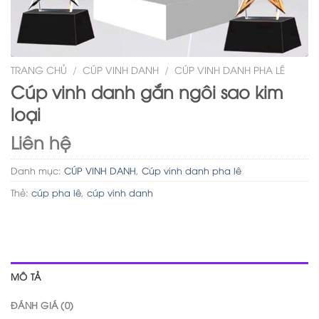
TRANG CHỦ
/
CÚP VINH DANH
/
CÚP VINH DANH PHA LÊ
Cúp vinh danh gắn ngôi sao kim
loại
Liên hệ
Danh mục:
CÚP VINH DANH
,
Cúp vinh danh pha lê
Thẻ:
cúp pha lê
,
cúp vinh danh
MÔ TẢ
ĐÁNH GIÁ (0)