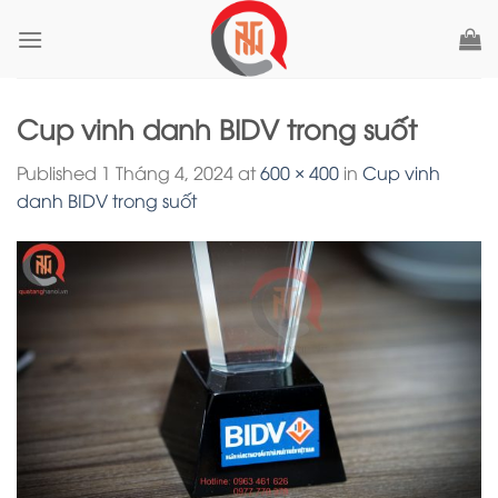
Skip
to
content
Cup vinh danh BIDV trong suốt
Published
1 Tháng 4, 2024
at
600 × 400
in
Cup vinh
danh BIDV trong suốt