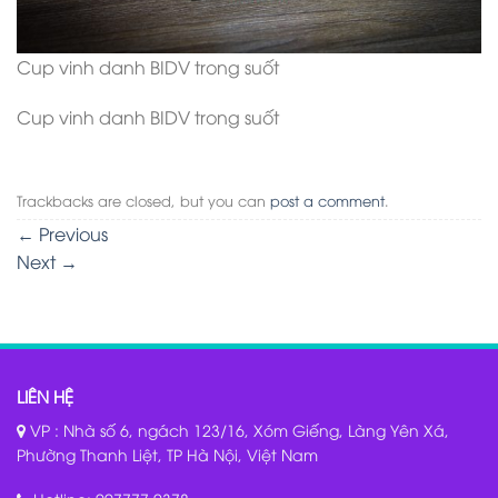
Cup vinh danh BIDV trong suốt
Cup vinh danh BIDV trong suốt
Trackbacks are closed, but you can
post a comment
.
←
Previous
Next
→
LIÊN HỆ
VP : Nhà số 6, ngách 123/16, Xóm Giếng, Làng Yên Xá,
Phường Thanh Liệt, TP Hà Nội, Việt Nam