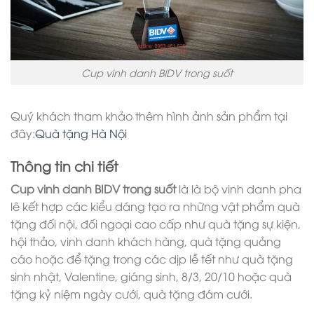
Cup vinh danh BIDV trong suốt
Quý khách tham khảo thêm hình ảnh sản phẩm tại
đây:
Quà tặng Hà Nội
Thông tin chi tiết
Cup vinh danh BIDV trong suốt
là là bộ vinh danh pha
lê kết hợp các kiểu dáng tạo ra những vật phẩm quà
tặng đối nội, đối ngoại cao cấp như quà tặng sự kiện,
hội thảo, vinh danh khách hàng, quà tặng quảng
cáo hoặc để tặng trong các dịp lễ tết như quà tặng
sinh nhật, Valentine, giáng sinh, 8/3, 20/10 hoặc quà
tặng kỷ niệm ngày cưới, quà tặng đám cưới.