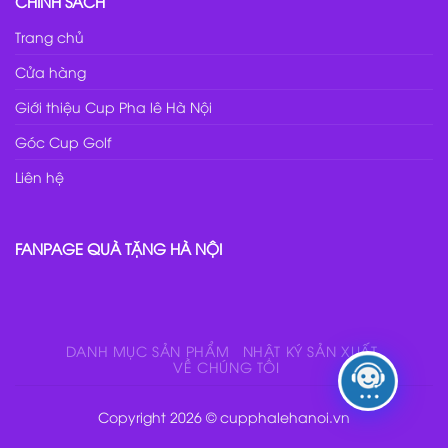
CHÍNH SÁCH
Trang chủ
Cửa hàng
Giới thiệu Cup Pha lê Hà Nội
Góc Cup Golf
Liên hệ
FANPAGE QUÀ TẶNG HÀ NỘI
DANH MỤC SẢN PHẨM
NHẬT KÝ SẢN XUẤT
VỀ CHÚNG TÔI
Copyright 2026 © cupphalehanoi.vn