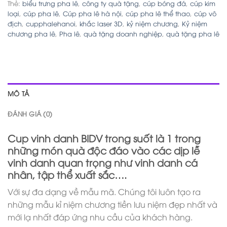
Thẻ:
biểu trưng pha lê
,
công ty quà tặng
,
cúp bóng đá
,
cúp kim
loại
,
cúp pha lê
,
Cúp pha lê hà nội
,
cúp pha lê thể thao
,
cúp vô
địch
,
cupphalehanoi
,
khắc laser 3D
,
kỷ niệm chương
,
Kỷ niệm
chương pha lê
,
Pha lê
,
quà tặng doanh nghiệp
,
quà tặng pha lê
MÔ TẢ
ĐÁNH GIÁ (0)
Cup vinh danh BIDV trong suốt là 1 trong
những món quà độc đáo vào các dịp lễ
vinh danh quan trọng như vinh danh cá
nhân, tập thể xuất sắc….
Với sự đa dạng về mẫu mã. Chúng tôi luôn tạo ra
những mẫu kỉ niệm chương tiền lưu niệm đẹp nhất và
mới lạ nhất đáp ứng nhu cầu của khách hàng.