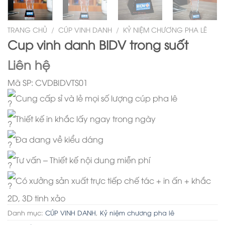
TRANG CHỦ
/
CÚP VINH DANH
/
KỶ NIỆM CHƯƠNG PHA LÊ
Cup vinh danh BIDV trong suốt
Liên hệ
Mã SP: CVDBIDVTS01
Cung cấp sỉ và lẻ mọi số lượng cúp pha lê
Thiết kế in khắc lấy ngay trong ngày
Đa dang về kiểu dáng
Tư vấn – Thiết kế nội dung miễn phí
Có xưởng sản xuất trực tiếp chế tác + in ấn + khắc
2D, 3D tinh xảo
Danh mục:
CÚP VINH DANH
,
Kỷ niệm chương pha lê