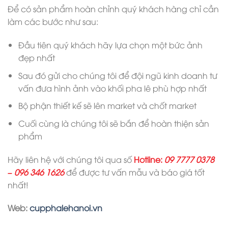
Để có sản phẩm hoàn chỉnh quý khách hàng chỉ cần
làm các bước như sau:
Đầu tiên quý khách hãy lựa chọn một bức ảnh
đẹp nhất
Sau đó gửi cho chúng tôi để đội ngũ kinh doanh tư
vấn đưa hình ảnh vào khối pha lê phù hợp nhất
Bộ phận thiết kế sẽ lên market và chốt market
Cuối cùng là chúng tôi sẽ bắn để hoàn thiện sản
phẩm
Hãy liên hệ với chúng tôi qua số
Hotline:
09 7777 0378
–
096 346 1626
để được tư vấn mẫu và báo giá tốt
nhất!
Web:
cupphalehanoi.vn