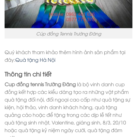
Cúp đồng Tennis Trường Đăng
Quý khách tham khảo thêm hình ảnh sản phẩm tại
đây:
Quà tặng Hà Nội
Thông tin chi tiết
Cup đồng tennis Trường Đăng
là bộ vinh danh cup
đồng kết hợp các kiểu dáng tạo ra những vật phẩm
quà tặng đối nội, đối ngoại cao cấp như quà tặng sự
kiện, hội thảo, vinh danh khách hàng, quà tặng
quảng cáo hoặc để tặng trong các dịp lễ tết như
quà tặng sinh nhật, Valentine, giáng sinh, 8/3, 20/10
hoặc quà tặng kỷ niệm ngày cưới, quà tặng đám