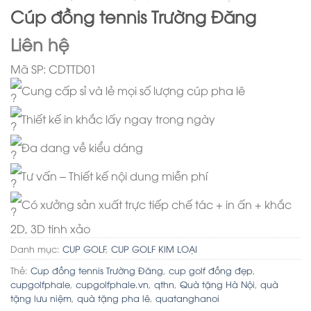
Cúp đồng tennis Trường Đăng
Liên hệ
Mã SP: CDTTD01
Cung cấp sỉ và lẻ mọi số lượng cúp pha lê
Thiết kế in khắc lấy ngay trong ngày
Đa dang về kiểu dáng
Tư vấn – Thiết kế nội dung miễn phí
Có xưởng sản xuất trực tiếp chế tác + in ấn + khắc
2D, 3D tinh xảo
Danh mục:
CUP GOLF
,
CUP GOLF KIM LOẠI
Thẻ:
Cup đồng tennis Trường Đăng
,
cup golf đồng đẹp
,
cupgolfphale
,
cupgolfphale.vn
,
qthn
,
Quà tặng Hà Nội
,
quà
tặng lưu niệm
,
quà tặng pha lê
,
quatanghanoi