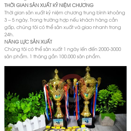
THỜI GIAN SẢN XUẤT KỶ NIỆM CHƯƠNG
Thời gian sản xuất kỷ niệm chương trung bình khoảng
3 – 5 ngày. Trong trường hợp nếu khách hàng cần
gấp, chúng tôi có thể sản xuất và giao nhanh trong
24h.
NĂNG LỰC SẢN XUẤT
Chúng tôi có thể sản xuất 1 ngày lến đến 2000-3000
sản phẩm. 1 tháng gần 100.000 sản phẩm.