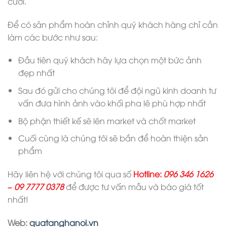
cưới.
Để có sản phẩm hoàn chỉnh quý khách hàng chỉ cần
làm các bước như sau:
Đầu tiên quý khách hãy lựa chọn một bức ảnh
đẹp nhất
Sau đó gửi cho chúng tôi để đội ngũ kinh doanh tư
vấn đưa hình ảnh vào khối pha lê phù hợp nhất
Bộ phận thiết kế sẽ lên market và chốt market
Cuối cùng là chúng tôi sẽ bắn để hoàn thiện sản
phẩm
Hãy liên hệ với chúng tôi qua số
Hotline:
096 346 1626
– 09 7777 0378
để được tư vấn mẫu và báo giá tốt
nhất!
Web:
quatanghanoi.vn