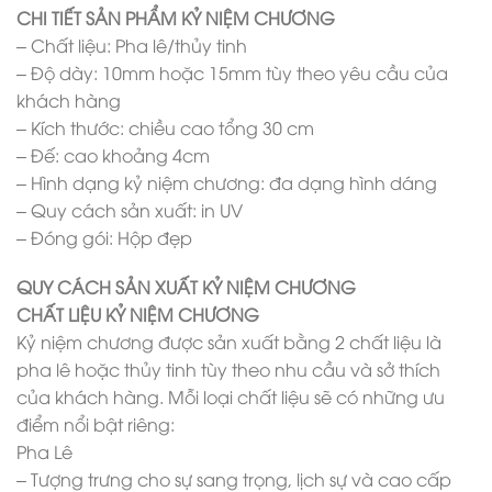
CHI TIẾT SẢN PHẨM KỶ NIỆM CHƯƠNG
– Chất liệu: Pha lê/thủy tinh
– Độ dày: 10mm hoặc 15mm tùy theo yêu cầu của
khách hàng
– Kích thước: chiều cao tổng 30 cm
– Đế: cao khoảng 4cm
– Hình dạng kỷ niệm chương: đa dạng hình dáng
– Quy cách sản xuất: in UV
– Đóng gói: Hộp đẹp
QUY CÁCH SẢN XUẤT KỶ NIỆM CHƯƠNG
CHẤT LIỆU KỶ NIỆM CHƯƠNG
Kỷ niệm chương được sản xuất bằng 2 chất liệu là
pha lê hoặc thủy tinh tùy theo nhu cầu và sở thích
của khách hàng. Mỗi loại chất liệu sẽ có những ưu
điểm nổi bật riêng:
Pha Lê
– Tượng trưng cho sự sang trọng, lịch sự và cao cấp