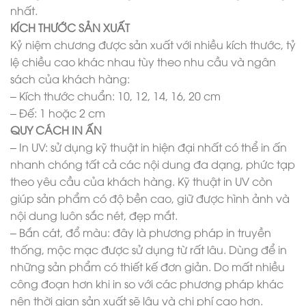
nhất.
KÍCH THƯỚC SẢN XUẤT
Kỷ niệm chương được sản xuất với nhiều kích thước, tỷ
lệ chiều cao khác nhau tùy theo nhu cầu và ngân
sách của khách hàng:
– Kích thước chuẩn: 10, 12, 14, 16, 20 cm
– Đế: 1 hoặc 2 cm
QUY CÁCH IN ẤN
– In UV: sử dụng kỹ thuật in hiện đại nhất có thể in ấn
nhanh chóng tất cả các nội dung đa dạng, phức tạp
theo yêu cầu của khách hàng. Kỹ thuật in UV còn
giúp sản phẩm có độ bền cao, giữ được hình ảnh và
nội dung luôn sắc nét, đẹp mắt.
– Bắn cát, đổ màu: đây là phương pháp in truyền
thống, mộc mạc được sử dụng từ rất lâu. Dùng để in
những sản phẩm có thiết kế đơn giản. Do mất nhiều
công đoạn hơn khi in so với các phương pháp khác
nên thời gian sản xuất sẽ lâu và chi phí cao hơn.