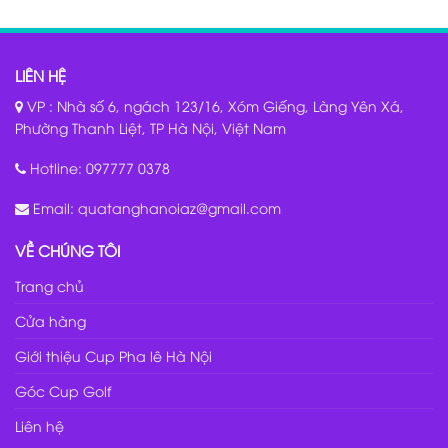
LIÊN HỆ
VP : Nhà số 6, ngách 123/16, Xóm Giếng, Làng Yên Xá,
Phường Thanh Liệt, TP Hà Nội, Việt Nam
Hotline:
097777 0378
Email:
quatanghanoiaz@gmail.com
VỀ CHÚNG TÔI
Trang chủ
Cửa hàng
Giới thiệu Cup Pha lê Hà Nội
Góc Cup Golf
Liên hệ