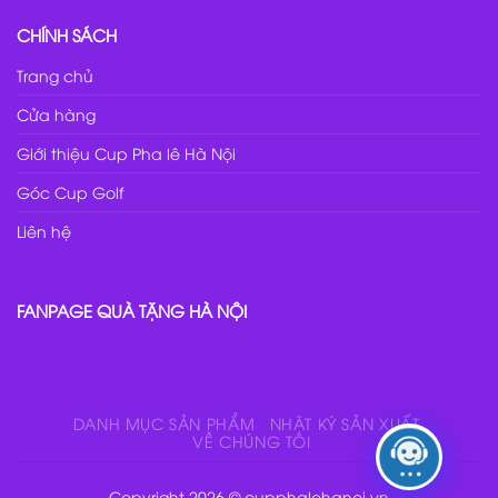
CHÍNH SÁCH
Trang chủ
Cửa hàng
Giới thiệu Cup Pha lê Hà Nội
Góc Cup Golf
Liên hệ
FANPAGE QUÀ TẶNG HÀ NỘI
DANH MỤC SẢN PHẨM
NHẬT KÝ SẢN XUẤT
VỀ CHÚNG TÔI
Copyright 2026 © cupphalehanoi.vn