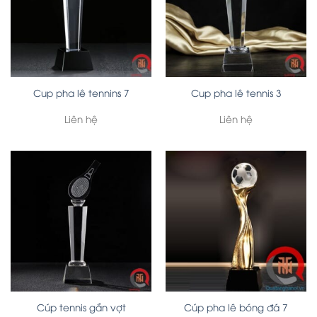
Cup pha lê tennins 7
Cup pha lê tennis 3
Liên hệ
Liên hệ
Cúp tennis gắn vợt
Cúp pha lê bóng đá 7