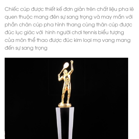
Chiếc cúp được thiết kế đơn giản trên chất liệu pha lê
quen thuộc mang đên sự sang trọng và may mắn với
phần chân cúp pha hình thang cùng thân cúp được
đúc lục giác với hinh người chơi tennis biểu tượng
của môn thể thao được đúc kim loại mạ vang mang
đến sự sang trọng