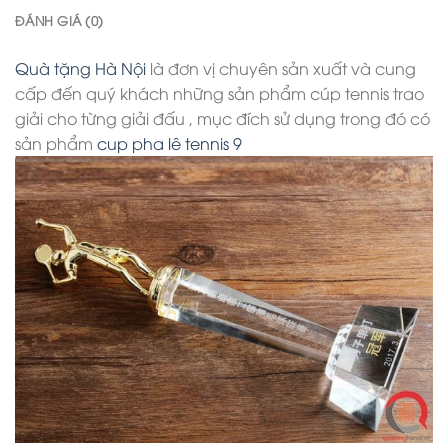
ĐÁNH GIÁ (0)
Quà tặng Hà Nội
là đơn vị chuyên sản xuất và cung
cấp đến quý khách những sản phẩm cúp tennis trao
giải cho từng giải đấu , mục đích sử dụng trong đó có
sản phẩm
cup pha lê tennis 9