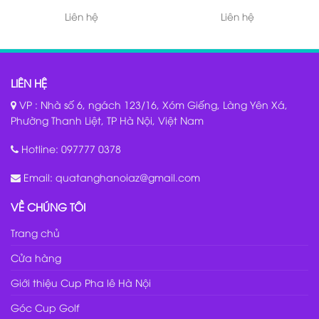
Liên hệ
Liên hệ
LIÊN HỆ
VP : Nhà số 6, ngách 123/16, Xóm Giếng, Làng Yên Xá,
Phường Thanh Liệt, TP Hà Nội, Việt Nam
Hotline:
097777 0378
Email:
quatanghanoiaz@gmail.com
VỀ CHÚNG TÔI
Trang chủ
Cửa hàng
Giới thiệu Cup Pha lê Hà Nội
Góc Cup Golf