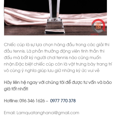
Chiếc cúp là sự lựa chọn hàng đầu trong các giải thi
đầu tennis. Là phần thưởng động viên tinh thần thi
đấu mà bất ký người chơi tennis nào cũng muốn
nhận.Đặc biệt chiếc cúp còn là vật trưng bày trang trí
vô cùng ý nghĩa giúp lưu giữ những ký ức vui vẻ
Hãy liên hệ ngay với chúng tôi để được tư vấn và báo
giá tốt nhất!
Hotline: 096 346 1626 –
0977 770 378
Email: Lamquatanghanoi@gmail.com