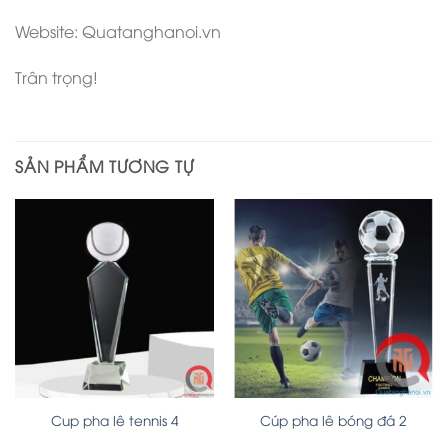
Website: Quatanghanoi.vn
Trân trọng!
SẢN PHẨM TƯƠNG TỰ
Cup pha lê tennis 4
Cúp pha lê bóng đá 2