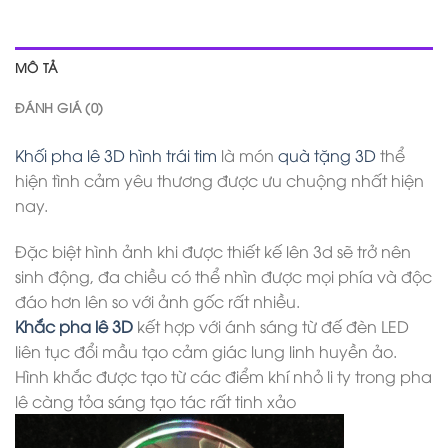
MÔ TẢ
ĐÁNH GIÁ (0)
Khối pha lê 3D hình trái tim
là món
quà tặng 3D
thể
hiện tình cảm yêu thương được ưu chuộng nhất hiện
nay.
Đặc biệt hình ảnh khi được thiết kế lên 3d sẽ trở nên
sinh động, đa chiều có thể nhìn được mọi phía và độc
đáo hơn lên so với ảnh gốc rất nhiều.
Khắc pha lê 3D
kết hợp với ánh sáng từ đế đèn LED
liên tục đổi mầu tạo cảm giác lung linh huyền ảo.
Hình khắc được tạo từ các điểm khí nhỏ li ty trong pha
lê càng tỏa sáng tạo tác rất tinh xảo