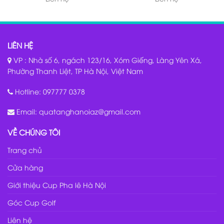
LIÊN HỆ
VP : Nhà số 6, ngách 123/16, Xóm Giếng, Làng Yên Xá,
Phường Thanh Liệt, TP Hà Nội, Việt Nam
Hotline:
097777 0378
Email:
quatanghanoiaz@gmail.com
VỀ CHÚNG TÔI
Trang chủ
Cửa hàng
Giới thiệu Cup Pha lê Hà Nội
Góc Cup Golf
Liên hệ