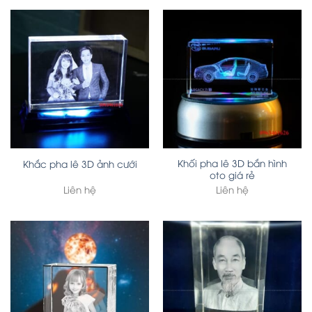
Khối pha lê 3D bắn hình
Khắc pha lê 3D ảnh cưới
oto giá rẻ
Liên hệ
Liên hệ