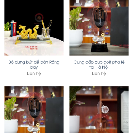
Bộ đựng bút để bàn Rồng
Cung cấp cup golf pha lê
bay
tại Hà Nội
Liên hệ
Liên hệ