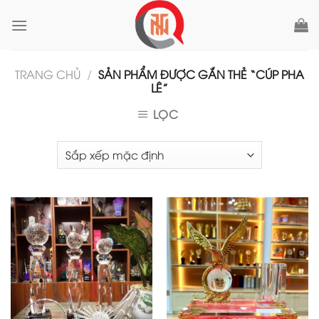
Skip
to
content
TRANG CHỦ
/
SẢN PHẨM ĐƯỢC GẮN THẺ “CÚP PHA
LÊ”
LỌC