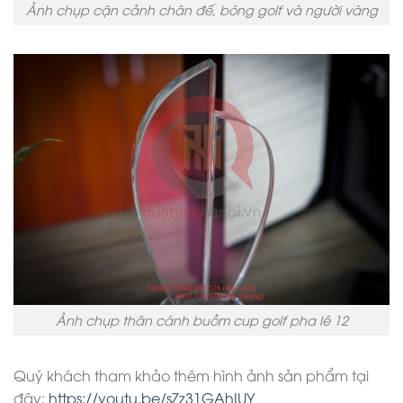
Ảnh chụp cận cảnh chân đế, bóng golf và người vàng
Ảnh chụp thân cánh buồm cup golf pha lê 12
Quý khách tham khảo thêm hình ảnh sản phẩm tại
đây:
https://youtu.be/sZz31GAhIUY