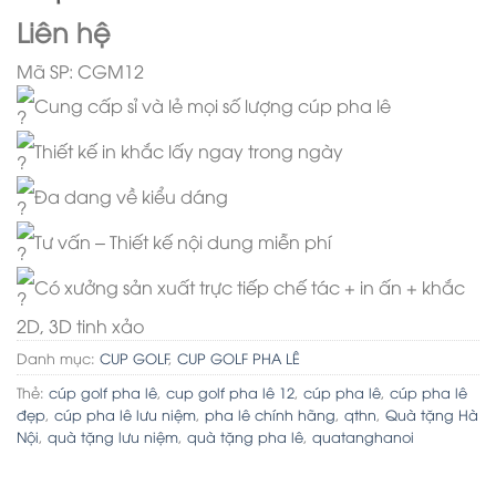
Liên hệ
Mã SP: CGM12
Cung cấp sỉ và lẻ mọi số lượng cúp pha lê
Thiết kế in khắc lấy ngay trong ngày
Đa dang về kiểu dáng
Tư vấn – Thiết kế nội dung miễn phí
Có xưởng sản xuất trực tiếp chế tác + in ấn + khắc
2D, 3D tinh xảo
Danh mục:
CUP GOLF
,
CUP GOLF PHA LÊ
Thẻ:
cúp golf pha lê
,
cup golf pha lê 12
,
cúp pha lê
,
cúp pha lê
đẹp
,
cúp pha lê lưu niệm
,
pha lê chính hãng
,
qthn
,
Quà tặng Hà
Nội
,
quà tặng lưu niệm
,
quà tặng pha lê
,
quatanghanoi