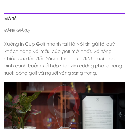
MÔ TẢ
ĐÁNH GIÁ (0)
Xưởng in Cup Golf nhanh tại Hà Nội xin gửi tới quý
khách hàng với mẫu cúp golf mới nhất. Với tổng
chiều cao lên đến 36cm. Thân cúp được mài theo
hình cánh buồm kết hợp viên kim cương pha lê trong
suốt, bóng golf và người vàng sang trọng.