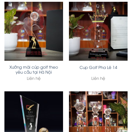
Xưởng mài cúp golf theo
Cup Golf Pha Lê 14
yêu cầu tại Hà Nội
Liên hệ
Liên hệ