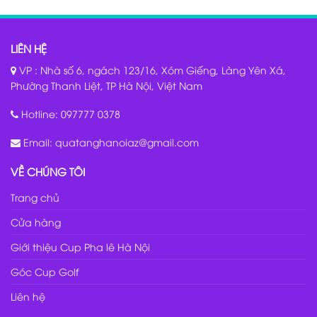
LIÊN HỆ
VP : Nhà số 6, ngách 123/16, Xóm Giếng, Làng Yên Xá,
Phường Thanh Liệt, TP Hà Nội, Việt Nam
Hotline:
097777 0378
Email:
quatanghanoiaz@gmail.com
VỀ CHÚNG TÔI
Trang chủ
Cửa hàng
Giới thiệu Cup Pha lê Hà Nội
Góc Cup Golf
Liên hệ