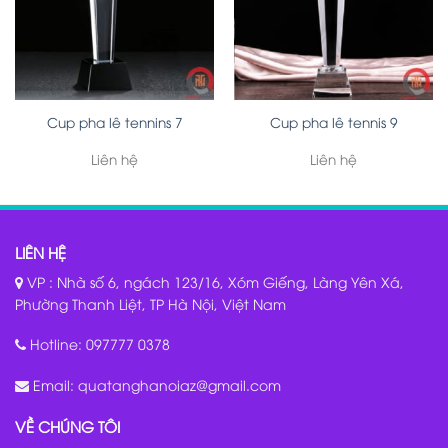
Cup pha lê tennins 7
Cup pha lê tennis 9
Liên hệ
Liên hệ
LIÊN HỆ
VP : Nhà số 6, ngách 123/16, Xóm Giếng, Làng Yên Xá,
Phường Thanh Liệt, TP Hà Nội, Việt Nam
Hotline:
097777 0378
Email:
quatanghanoiaz@gmail.com
VỀ CHÚNG TÔI