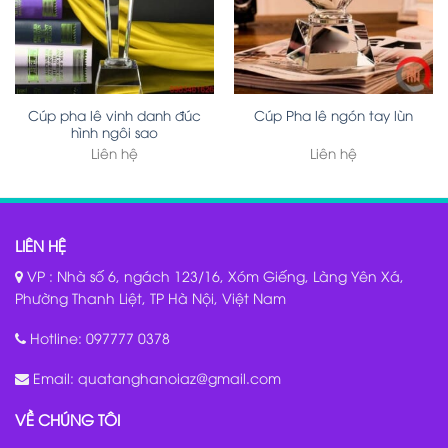
Cúp pha lê vinh danh đúc
Cúp Pha lê ngón tay lùn
hình ngôi sao
Liên hệ
Liên hệ
LIÊN HỆ
VP : Nhà số 6, ngách 123/16, Xóm Giếng, Làng Yên Xá,
Phường Thanh Liệt, TP Hà Nội, Việt Nam
Hotline:
097777 0378
Email:
quatanghanoiaz@gmail.com
VỀ CHÚNG TÔI