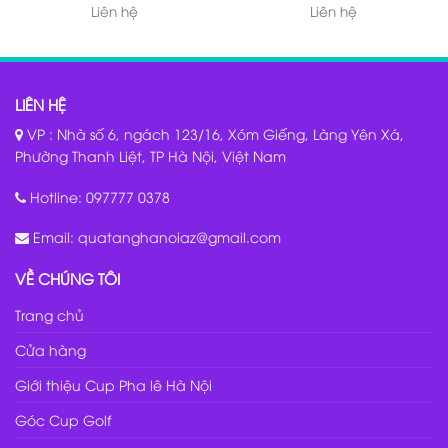
Liên hệ
Liên hệ
LIÊN HỆ
VP : Nhà số 6, ngách 123/16, Xóm Giếng, Làng Yên Xá,
Phường Thanh Liệt, TP Hà Nội, Việt Nam
Hotline:
097777 0378
Email:
quatanghanoiaz@gmail.com
VỀ CHÚNG TÔI
Trang chủ
Cửa hàng
Giới thiệu Cup Pha lê Hà Nội
Góc Cup Golf