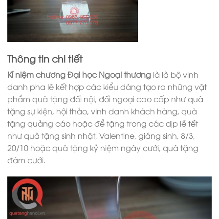
Thông tin chi tiết
Kỉ niệm chương Đại học Ngoại thương
là là bộ vinh
danh pha lê kết hợp các kiểu dáng tạo ra những vật
phẩm quà tặng đối nội, đối ngoại cao cấp như quà
tặng sự kiện, hội thảo, vinh danh khách hàng, quà
tặng quảng cáo hoặc để tặng trong các dịp lễ tết
như quà tặng sinh nhật, Valentine, giáng sinh, 8/3,
20/10 hoặc quà tặng kỷ niệm ngày cưới, quà tặng
đám cưới.