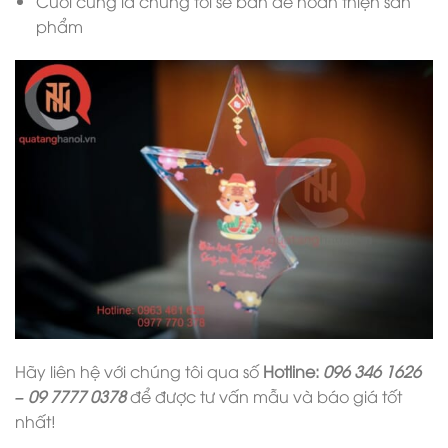
Cuối cùng là chúng tôi sẽ bắn để hoàn thiện sản
phẩm
Hãy liên hệ với chúng tôi qua số
Hotline:
096 346 1626
– 09 7777 0378
để được tư vấn mẫu và báo giá tốt
nhất!