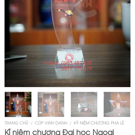
TRANG CHỦ
/
CÚP VINH DANH
/
KỶ NIỆM CHƯƠNG PHA LÊ
Kỉ niệm chương Đại học Ngoại