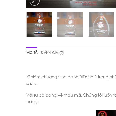
MÔ TẢ
ĐÁNH GIÁ (0)
Kỉ niệm chương vinh danh BIDV là 1 trong n
sắc….
Với sự đa dạng về mẫu mã. Chúng tôi luôn t
hàng.