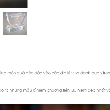
hững món quà độc đáo vào các dịp lễ vinh danh quan trọn
ạo ra những mẫu kỉ niệm chương tiền lưu niệm đẹp nhất 