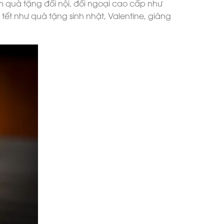
m quà tặng đối nội, đối ngoại cao cấp như
tết như quà tặng sinh nhật, Valentine, giáng