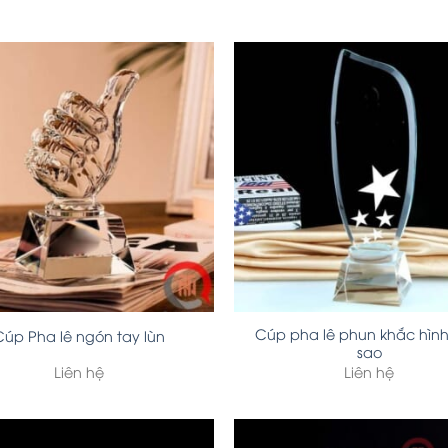
Cúp pha lê phun khắc hình
Cúp Pha lê ngón tay lùn
sao
Liên hệ
Liên hệ