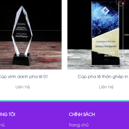
úp vinh danh pha lê 01
Cúp pha lê thân ghép in
Liên hệ
Liên hệ
NG TÔI
CHÍNH SÁCH
chủ
Trang chủ