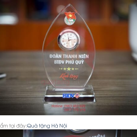
ẩm tại đây:
Quà tặng Hà Nội