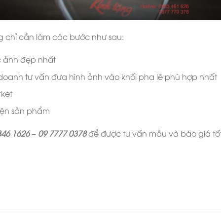
 chỉ cần làm các bước như sau:
c ảnh đẹp nhất
 doanh tư vấn đưa hình ảnh vào khối pha lê phù hợp nhất
rket
hiện sản phẩm
346 1626 – 09 7777 0378
để được tư vấn mẫu và báo giá tốt