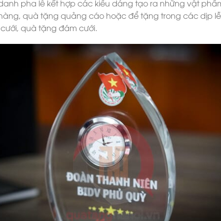
 danh pha lê kết hợp các kiểu dáng tạo ra những vật phẩ
 hàng, quà tặng quảng cáo hoặc để tặng trong các dịp lễ 
 cưới, quà tặng đám cưới.