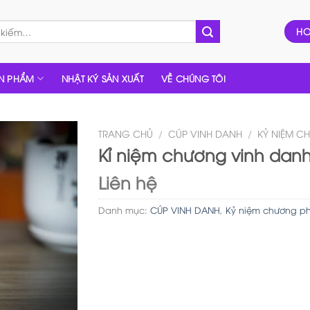
HO
N PHẨM
NHẬT KÝ SẢN XUẤT
VỀ CHÚNG TÔI
TRANG CHỦ
/
CÚP VINH DANH
/
KỶ NIỆM C
Kỉ niệm chương vinh danh
Liên hệ
Danh mục:
CÚP VINH DANH
,
Kỷ niệm chương ph