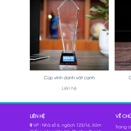
Cúp vinh danh vát cạnh
C
Liên hệ
LIÊN HỆ
VỀ CHÚ
VP : Nhà số 6, ngách 123/16, Xóm
Trang 