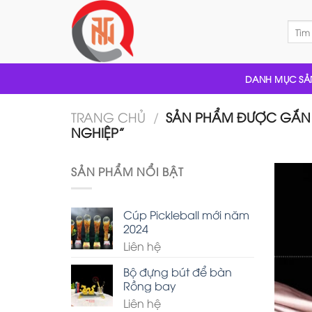
Skip
to
Tìm
kiếm:
content
DANH MỤC SẢ
TRANG CHỦ
/
SẢN PHẨM ĐƯỢC GẮN 
NGHIỆP”
SẢN PHẨM NỔI BẬT
Cúp Pickleball mới năm
2024
Liên hệ
Bộ đựng bút để bàn
Rồng bay
Liên hệ