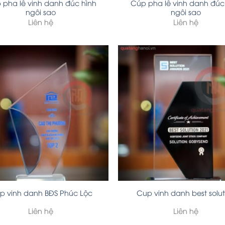
 pha lê vinh danh đúc hình
Cúp pha lê vinh danh đúc
ngôi sao
ngôi sao
Liên hệ
Liên hệ
p vinh danh BĐS Phúc Lộc
Cup vinh danh best solut
Liên hệ
Liên hệ