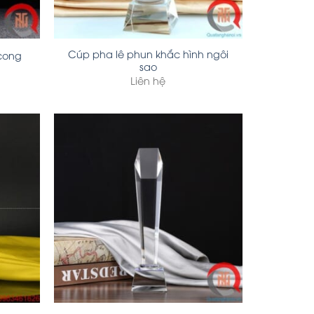
Cúp pha lê phun khắc hình ngôi
 cong
sao
Liên hệ