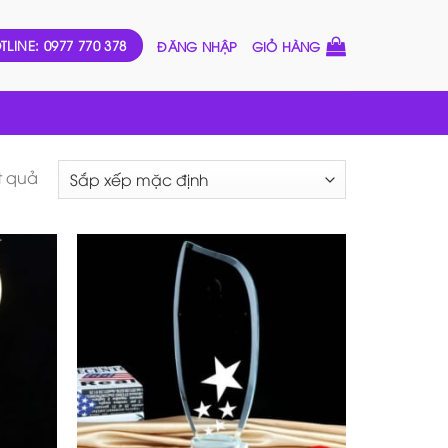
TLINE: 0977 770 378
ĐĂNG NHẬP
GIỎ HÀNG
t quả