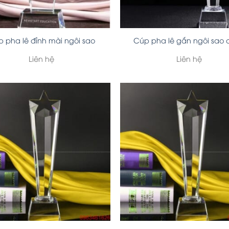
 pha lê đỉnh mài ngôi sao
Cúp pha lê gắn ngôi sao
Liên hệ
Liên hệ