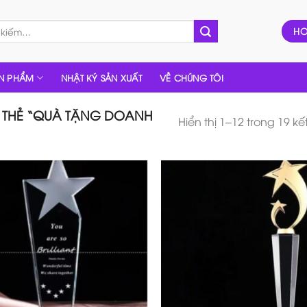
HO
N PHẨM
NHẬT KÝ SẢN XUẤT
VỀ CHÚNG TÔI
THẺ “QUÀ TẶNG DOANH
Hiển thị 1–12 trong 19 kế