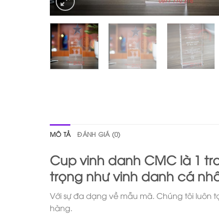
MÔ TẢ
ĐÁNH GIÁ (0)
Cup vinh danh CMC là 1 tr
trọng như vinh danh cá nhâ
Với sự đa dạng về mẫu mã. Chúng tôi luôn t
hàng.