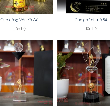
Cup đồng Vân Xổ Gà
Cup golf pha lê 54
Liên hệ
Liên hệ