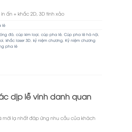
 in ấn + khắc 2D, 3D tinh xảo
 lê
óng đá
,
cúp kim loại
,
cúp pha lê
,
Cúp pha lê hà nội
,
oi
,
khắc laser 3D
,
kỷ niệm chương
,
Kỷ niệm chương
ng pha lê
c dịp lễ vinh danh quan
và mới lạ nhất đáp ứng nhu cầu của khách