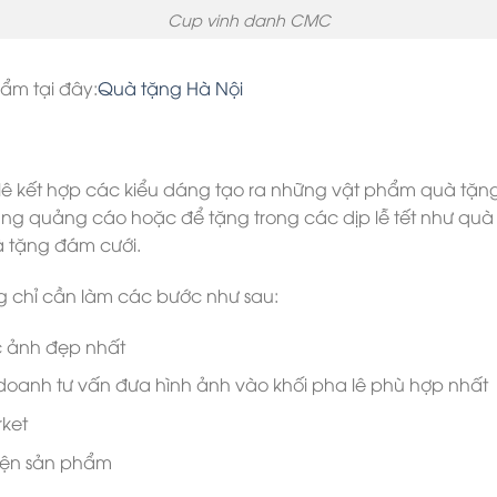
Cup vinh danh CMC
ẩm tại đây:
Quà tặng Hà Nội
 lê kết hợp các kiểu dáng tạo ra những vật phẩm quà tặng
ng quảng cáo hoặc để tặng trong các dịp lễ tết như quà tặ
à tặng đám cưới.
 chỉ cần làm các bước như sau:
c ảnh đẹp nhất
 doanh tư vấn đưa hình ảnh vào khối pha lê phù hợp nhất
rket
hiện sản phẩm