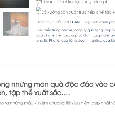
Tư vấn – Thiết kế nội dung miễn phí
Có xưởng sản xuất trực tiếp chế tác +
Danh mục:
CÚP VINH DANH
,
Cúp vinh danh pha
Thẻ:
biểu trưng pha lê
,
công ty quà tặng
,
cúp b
cúp pha lê thể thao
,
cúp vô địch
,
cupphalehan
pha lê
,
Pha lê
,
quà tặng doanh nghiệp
,
quà tặ
ong những món quà độc đáo vào cá
n, tập thể xuất sắc….
ạo ra những mẫu kỉ niệm chương tiền lưu niệm đẹp nhất 