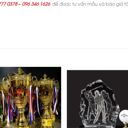
777 0378 –
096 346 1626
để được tư vấn mẫu và báo giá tố