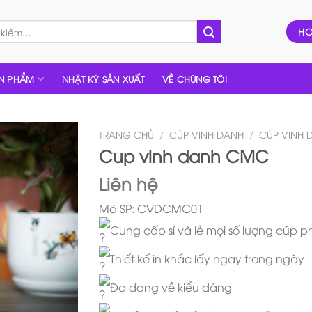
HO
N PHẨM
NHẬT KÝ SẢN XUẤT
VỀ CHÚNG TÔI
TRANG CHỦ
/
CÚP VINH DANH
/
CÚP VINH 
Cup vinh danh CMC
Liên hệ
Mã SP: CVDCMC01
Cung cấp sỉ và lẻ mọi số lượng cúp p
Thiết kế in khắc lấy ngay trong ngày
Đa dang về kiểu dáng