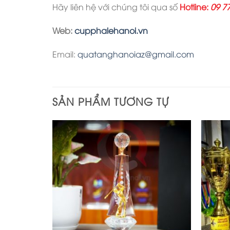
Hãy liên hệ với chúng tôi qua số
Hotline:
09 7
Web:
cupphalehanoi.vn
Email:
quatanghanoiaz@gmail.com
SẢN PHẨM TƯƠNG TỰ