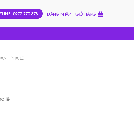
TLINE: 0977 770 378
ĐĂNG NHẬP
GIỎ HÀNG
DANH PHA LÊ
ha lê